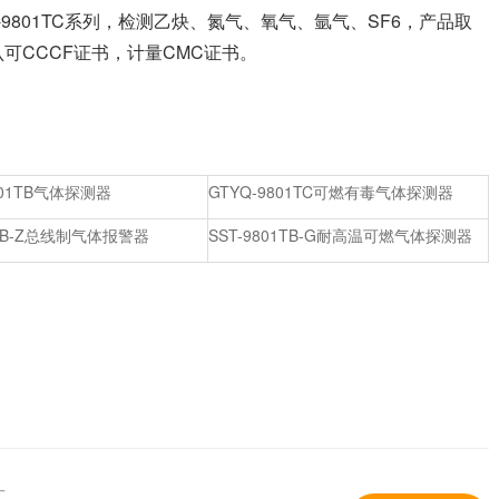
9801TC系列，检测乙炔、氮气、氧气、氩气、SF6，产品取
可CCCF证书，计量CMC证书。
801TB气体探测器
GTYQ-9801TC可燃有毒气体探测器
01B-Z总线制气体报警器
SST-9801TB-G耐高温可燃气体探测器
工