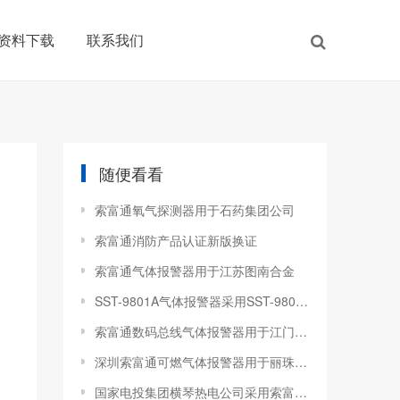
资料下载
联系我们
随便看看
索富通氧气探测器用于石药集团公司
索富通消防产品认证新版换证
索富通气体报警器用于江苏图南合金
SST-9801A气体报警器采用SST-9801B型号
索富通数码总线气体报警器用于江门三木化工
深圳索富通可燃气体报警器用于丽珠集团
国家电投集团横琴热电公司采用索富通可燃气体报警器