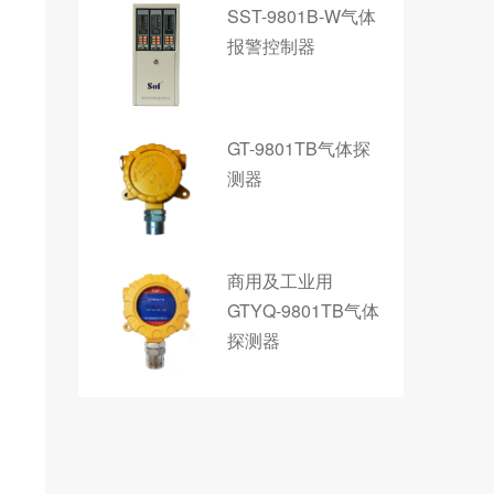
SST-9801B-W气体
报警控制器
GT-9801TB气体探
测器
商用及工业用
GTYQ-9801TB气体
探测器